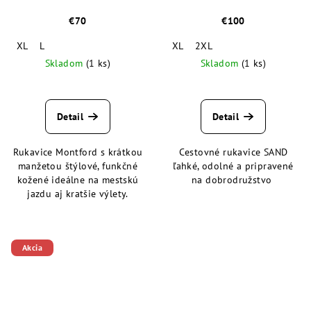
€70
€100
XL
L
XL
2XL
Skladom
(1 ks)
Skladom
(1 ks)
Detail
Detail
Rukavice Montford s krátkou
Cestovné rukavice SAND
manžetou štýlové, funkčné
ľahké, odolné a pripravené
kožené ideálne na mestskú
na dobrodružstvo
jazdu aj kratšie výlety.
Akcia