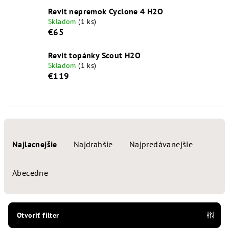
Revit nepremok Cyclone 4 H2O
Skladom
(1 ks)
€65
Revit topánky Scout H2O
Skladom
(1 ks)
€119
R
a
Najlacnejšie
Najdrahšie
Najpredávanejšie
d
e
Abecedne
n
i
e
Otvoriť filter