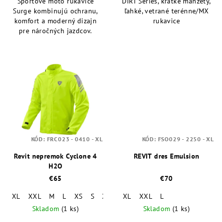
Športové moto rukavice
DIRT Series, krátke manžety,
Surge kombinujú ochranu,
ľahké, vetrané terénne/MX
komfort a moderný dizajn
rukavice
pre náročných jazdcov.
KÓD:
FRC023 - 0410 - XL
KÓD:
FSO029 - 2250 - XL
Revit nepremok Cyclone 4
REVIT dres Emulsion
H2O
€65
€70
XL
XXL
M
L
XS
S
XXXL
XL
XXL
L
Skladom
(1 ks)
Skladom
(1 ks)