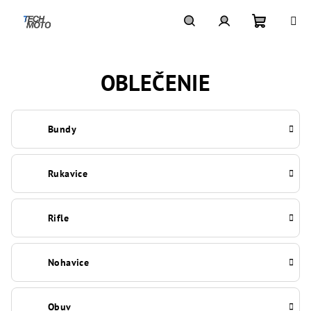
Prejsť
na
obsah
Nákupn
Hľadať
Prihlásenie
OBLEČENIE
košík
Bundy
Rukavice
Rifle
Nohavice
Obuv