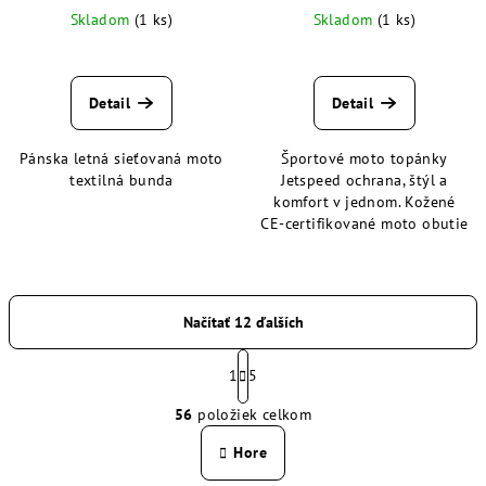
Skladom
(1 ks)
Skladom
(1 ks)
Detail
Detail
Pánska letná sieťovaná moto
Športové moto topánky
textilná bunda
Jetspeed ochrana, štýl a
komfort v jednom. Kožené
CE-certifikované moto obutie
Načítať 12 ďalších
S
t
1
5
O
r
56
položiek celkom
á
v
n
l
Hore
k
á
o