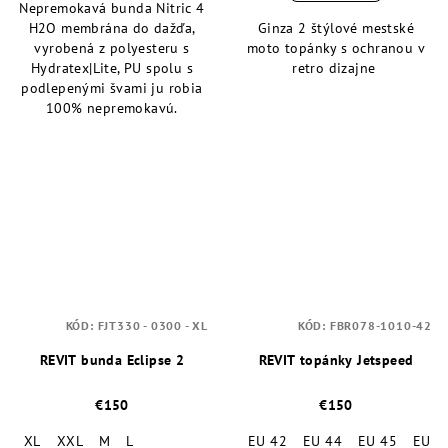
Nepremokavá bunda Nitric 4
H2O membrána do dažďa,
Ginza 2 štýlové mestské
vyrobená z polyesteru s
moto topánky s ochranou v
Hydratex|Lite, PU spolu s
retro dizajne
podlepenými švami ju robia
100% nepremokavú.
KÓD:
FJT330 - 0300 - XL
KÓD:
FBR078-1010-42
REVIT bunda Eclipse 2
REVIT topánky Jetspeed
€150
€150
XL
XXL
M
L
EU 42
EU 44
EU 45
EU 4