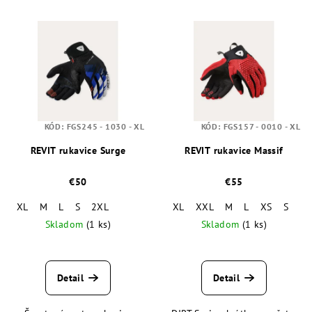
p
V
r
ý
o
p
d
i
u
s
k
p
t
KÓD:
FGS245 - 1030 - XL
KÓD:
FGS157 - 0010 - XL
r
o
o
REVIT rukavice Surge
REVIT rukavice Massif
v
d
€50
€55
u
XL
M
L
S
2XL
XL
XXL
M
L
XS
S
k
Skladom
(1 ks)
Skladom
(1 ks)
t
o
v
Detail
Detail