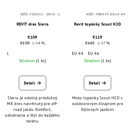
KÓD:
FSO015 - 0010 - L
KÓD:
FBR029-0010-44
REVIT dres Sierra
Revit topánky Scout H2O
€109
€119
€130
€145
(–16 %)
(–17 %)
L
EU 44
EU 46
Skladom
(1 ks)
Skladom
(1 ks)
Detail
Detail
Sierra je odolný priedušný
Moto topánky Scout H2O s
MX dres navrhnutý pre off-
outdoorovým dizajnom pre
road jazdu. Komfort,
štýlových jazdcov
odvetranie a štýl do každého
terénu