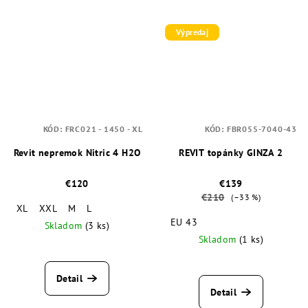
Výpredaj
KÓD:
FRC021 - 1450 - XL
KÓD:
FBR055-7040-43
Revit nepremok Nitric 4 H2O
REVIT topánky GINZA 2
€120
€139
€210
(–33 %)
XL
XXL
M
L
EU 43
Skladom
(3 ks)
Skladom
(1 ks)
Detail
Detail