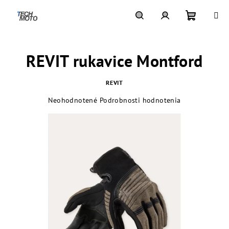
Prejsť
na
obsah
Nákupn
Hľadať
Prihlásenie
REVIT rukavice Montford
košík
REVIT
Priemerné
Neohodnotené
Podrobnosti hodnotenia
hodnotenie
produktu
je
0,0
z
5
hviezdičiek.