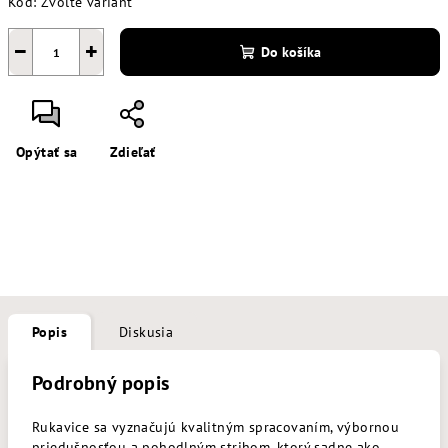
Kód:
Zvoľte variant
−
+
Do košíka
Opýtať sa
Zdieľať
Popis
Diskusia
Podrobný popis
Rukavice sa vyznačujú kvalitným spracovaním, výbornou
priedušnosťou a pohodlným strihom, ktorý sadne ako