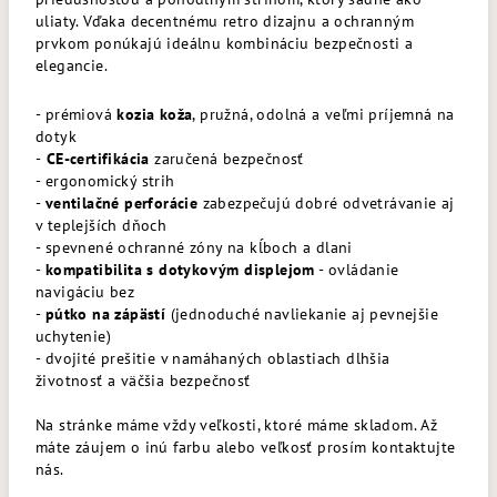
uliaty. Vďaka decentnému retro dizajnu a ochranným
prvkom ponúkajú ideálnu kombináciu bezpečnosti a
elegancie.
- prémiová
kozia koža
, pružná, odolná a veľmi príjemná na
dotyk
-
CE-certifikácia
zaručená bezpečnosť
- ergonomický strih
-
ventilačné perforácie
zabezpečujú dobré odvetrávanie aj
v teplejších dňoch
- spevnené ochranné zóny na kĺboch a dlani
-
kompatibilita s dotykovým displejom
- ovládanie
navigáciu bez
-
pútko na zápästí
(jednoduché navliekanie aj pevnejšie
uchytenie)
- dvojité prešitie v namáhaných oblastiach dlhšia
životnosť a väčšia bezpečnosť
Na stránke máme vždy veľkosti, ktoré máme skladom. Až
máte záujem o inú farbu alebo veľkosť prosím kontaktujte
nás.