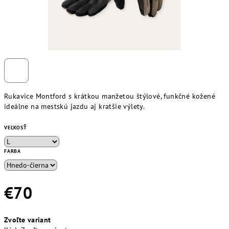
Rukavice Montford s krátkou manžetou štýlové, funkčné kožené
ideálne na mestskú jazdu aj kratšie výlety.
VEĽKOSŤ
FARBA
€70
Jednotková
Zvoľte variant
cena: