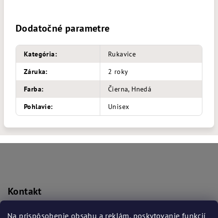
Dodatočné parametre
Kategória
:
Rukavice
Záruka
:
2 roky
Farba
:
Čierna, Hnedá
Pohlavie
:
Unisex
Z
á
p
ä
Kontakt
t
prislusenstvo
@
bmwba.sk
i
Na prispôsobenie obsahu a reklám, poskytovanie funkcií