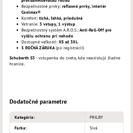
protizahmlievacou fóliou
Bezpečnostné prvky:
reflexné prvky, interiér
Coolmax®
Komfort:
tichá, ľahká, priedušná
Vetranie:
3 vstupy, 1 výstup
Bezpečnostný systém A.R.O.S.:
Anti-Roll-Off pre
vyššiu ochranu pri nehode
Dostupné veľkosti:
XS až 3XL
5 ROČNÁ ZÁRUKA
(po registrácii)
Schuberth S3
- vstupenka do sveta, kde neexistujú žiadne
hranice.
Dodatočné parametre
Kategória
:
PRILBY
Farba
:
Sivá