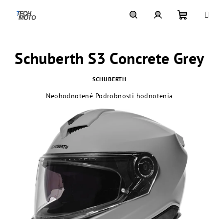
Prejsť
na
obsah
Nákupn
Hľadať
Prihlásenie
Schuberth S3 Concrete Grey
košík
SCHUBERTH
Priemerné
Neohodnotené
Podrobnosti hodnotenia
hodnotenie
produktu
je
0,0
z
5
hviezdičiek.