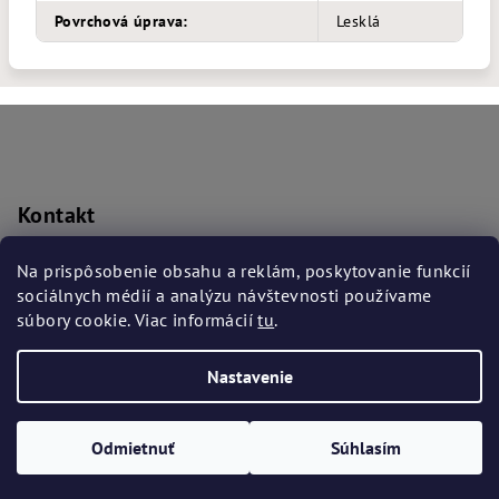
Povrchová úprava
:
Lesklá
Z
á
p
ä
Kontakt
t
prislusenstvo
@
bmwba.sk
i
Na prispôsobenie obsahu a reklám, poskytovanie funkcií
+421 917 906 169
sociálnych médií a analýzu návštevnosti používame
e
súbory cookie. Viac informácií
tu
.
Nastavenie
Copyright 2026
TechMoto
. Všetky práva vyhradené.
Upraviť
nastavenie cookies
Odmietnuť
Súhlasím
Vytvoril Shoptet