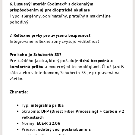
6. Luxusný interiér Coolmax® s dokonalým
prispôsobením aj pre dioptrické okuliare
Hypo-alergénny, odnímateľný, prateľný a maximálne
pohodlný
7. Reflexné prvky pre zvýšenú bezpečnosť
Integrované reflexné zóny zvyšujú viditeľnosť
Pre koho je Schuberth S3?
Pre každého jazdca, ktorý požaduje
tichú bezpečnú a
komfortnú prilbu
a modernými technológiami. Či už jazdíš
sólo alebo s interkomom, Schuberth S3 je pripravená na
všetko.
Zhrnutie:
Typ:
integrálna prilba
Škrupina:
DFP (Direct Fiber Processing) + Carbon v 2
veľkostiach
Normy:
ECE-R 22.06
Priezor:
odolný voči poškriabaniu s