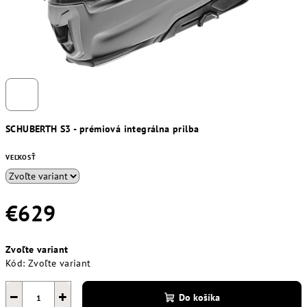
SCHUBERTH S3 - prémiová integrálna prilba
VEĽKOSŤ
€629
Jednotková
Zvoľte variant
cena:
Kód:
Zvoľte variant
−
+
Do košíka