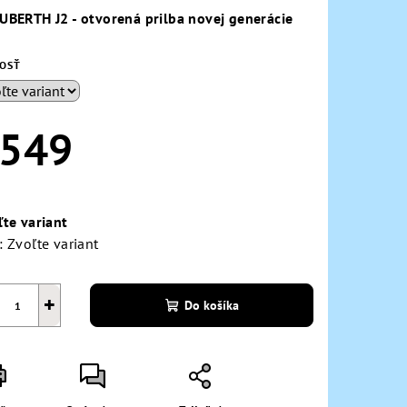
duktu
UBERTH J2 - otvorená prilba novej generácie
KOSŤ
zdičiek.
549
notková
a:
ľte variant
:
Zvoľte variant
+
Do košíka