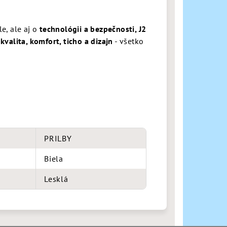
le, ale aj o
technológii a bezpečnosti, J2
valita, komfort, ticho a dizajn
- všetko
PRILBY
Biela
Lesklá