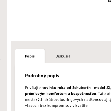
Tl
Popis
Diskusia
Podrobný popis
Privítajte n
ovinku roka od Schuberth - model J2
prémiovým komfortom a bezpečnosťou
. Táto o
mestských skútrov, touringových nadšencov aj týc
vlasoch bez kompromisov v kvalite.