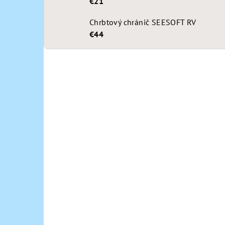
€21
Chrbtový chránič SEESOFT RV
€44