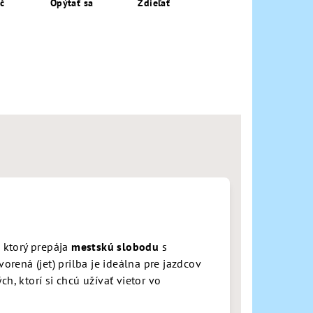
ač
Opýtať sa
Zdieľať
, ktorý prepája
mestskú slobodu
s
tvorená (jet) prilba je ideálna pre jazdcov
h, ktorí si chcú užívať vietor vo