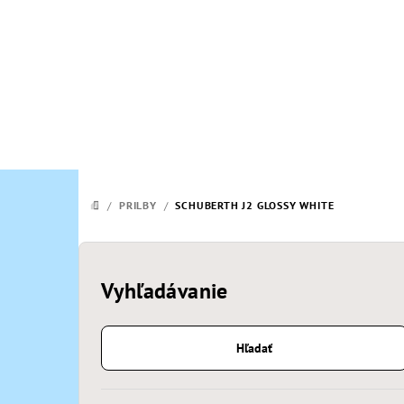
Prejsť
na
obsah
/
PRILBY
/
SCHUBERTH J2 GLOSSY WHITE
DOMOV
B
o
Vyhľadávanie
č
Hľadať
n
ý
Preskočiť