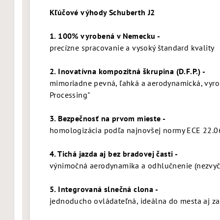
Kľúčové výhody Schuberth J2
1. 100% vyrobená v Nemecku -
precízne spracovanie a vysoký štandard kvality
2. Inovatívna kompozitná škrupina (D.F.P.) -
mimoriadne pevná, ľahká a aerodynamická, vyro
Processing"
3. Bezpečnosť na prvom mieste -
homologizácia podľa najnovšej normy ECE 22.0
4. Tichá jazda aj bez bradovej časti -
výnimočná aerodynamika a odhlučnenie (nezvyča
5. Integrovaná slnečná clona -
jednoducho ovládateľná, ideálna do mesta aj z