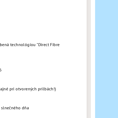
bená technológiou "Direct Fibre
6
jné pri otvorených prilbách!)
a slnečného dňa