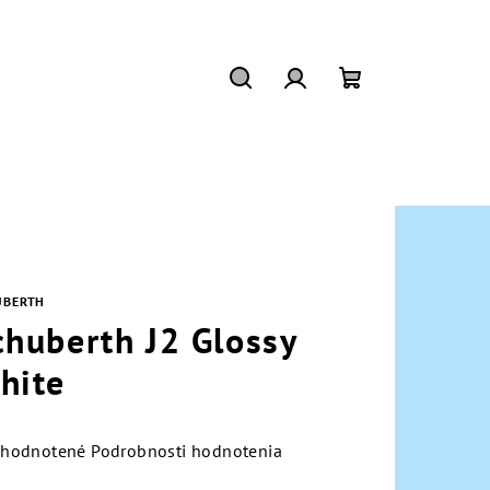
Hľadať
Prihlásenie
Nákupný
košík
UBERTH
chuberth J2 Glossy
hite
emerné
hodnotené
Podrobnosti hodnotenia
notenie