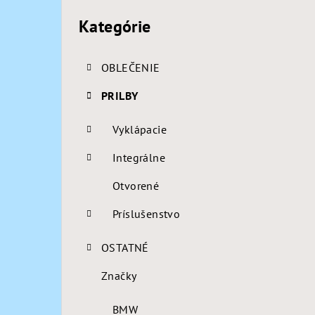
p
kategórie
Kategórie
a
n
OBLEČENIE
e
PRILBY
l
Vyklápacie
Integrálne
Otvorené
Príslušenstvo
OSTATNÉ
Značky
BMW