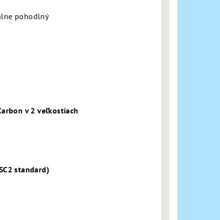
álne pohodlný
Carbon v 2 veľkostiach
SC2 standard)