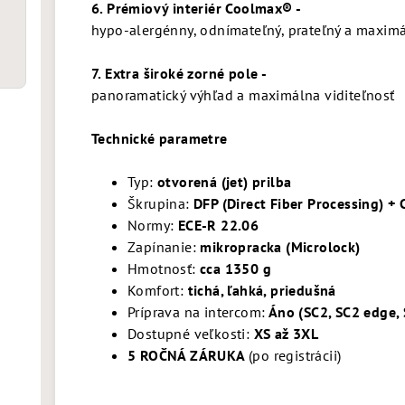
6. Prémiový interiér Coolmax® -
hypo-alergénny, odnímateľný, prateľný a maxim
7. Extra široké zorné pole -
panoramatický výhľad a maximálna viditeľnosť
Technické parametre
Typ:
otvorená (jet) prilba
Škrupina:
DFP (Direct Fiber Processing) + 
Normy:
ECE-R 22.06
Zapínanie:
mikropracka (Microlock)
Hmotnosť:
cca 1350 g
Komfort:
tichá, ľahká, priedušná
Príprava na intercom:
Áno (SC2, SC2 edge, 
Dostupné veľkosti:
XS až 3XL
5 ROČNÁ ZÁRUKA
(po registrácii)