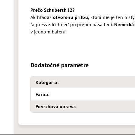
Pre
čo Schuberth J2?
Ak hľadáš
otvorenú prilbu
, ktorá nie je len o štý
ťa presvedčí hneď po prvom nasadení.
Nemecká k
v jednom balení.
Dodatočné parametre
Kategória
:
Farba
:
Povrchová úprava
: