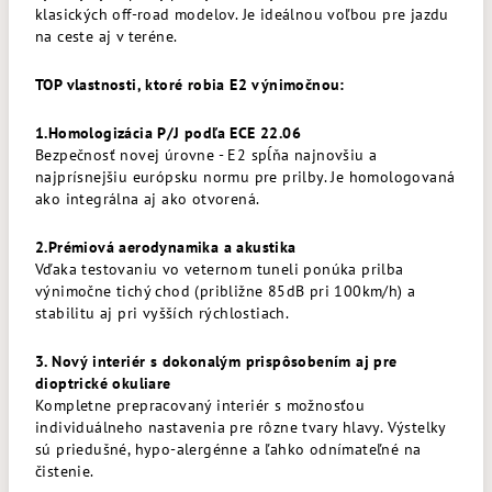
klasických off-road modelov. Je ideálnou voľbou pre jazdu
na ceste aj v teréne.
TOP vlastnosti, ktoré robia E2 výnimočnou:
1.Homologizácia P/J podľa ECE 22.06
Bezpečnosť novej úrovne - E2 spĺňa najnovšiu a
najprísnejšiu európsku normu pre prilby. Je homologovaná
ako integrálna aj ako otvorená.
2.Prémiová aerodynamika a akustika
Vďaka testovaniu vo veternom tuneli ponúka prilba
výnimočne tichý chod (približne 85dB pri 100km/h) a
stabilitu aj pri vyšších rýchlostiach.
3. Nový interiér s dokonalým prispôsobením aj pre
dioptrické okuliare
Kompletne prepracovaný interiér s možnosťou
individuálneho nastavenia pre rôzne tvary hlavy. Výstelky
sú priedušné, hypo-alergénne a ľahko odnímateľné na
čistenie.