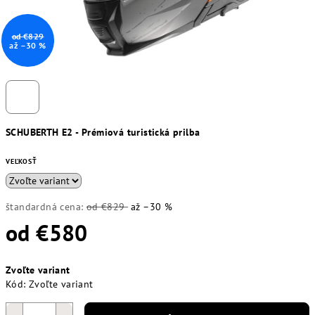
od €829
až –30 %
SCHUBERTH E2 - Prémiová turistická prilba
VEĽKOSŤ
štandardná cena:
od €829
až –30 %
od
€580
Jednotková
Zvoľte variant
cena:
Kód:
Zvoľte variant