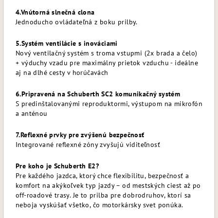
4.Vnútorná slnečná clona
Jednoducho ovládateľná z boku prilby.
5.Systém ventilácie s inováciami
Nový ventilačný systém s troma vstupmi (2x brada a čelo)
+ výduchy vzadu pre maximálny prietok vzduchu - ideálne
aj na dlhé cesty v horúčavách
6.Pripravená na Schuberth SC2 komunikačný systém
S predinštalovanými reproduktormi, výstupom na mikrofón
a anténou
7.Reflexné prvky pre zvýšenú bezpečnosť
Integrované reflexné zóny zvyšujú viditeľnosť
Pre koho je Schuberth E2?
Pre každého jazdca, ktorý chce flexibilitu, bezpečnosť a
komfort na akýkoľvek typ jazdy – od mestských ciest až po
off-roadové trasy. Je to prilba pre dobrodruhov, ktorí sa
neboja vyskúšať všetko, čo motorkársky svet ponúka.