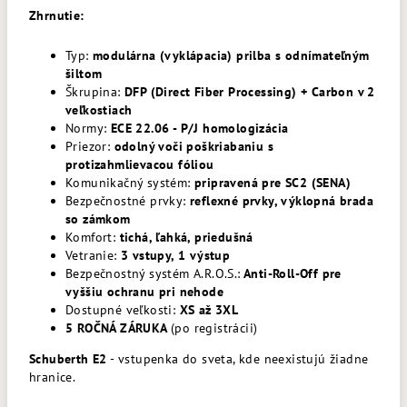
Zhrnutie:
Typ:
modulárna (vyklápacia) prilba s odnímateľným
šiltom
Škrupina:
DFP (Direct Fiber Processing) + Carbon v 2
veľkostiach
Normy:
ECE 22.06 - P/J homologizácia
Priezor:
odolný voči poškriabaniu s
protizahmlievacou fóliou
Komunikačný systém:
pripravená pre SC2 (SENA)
Bezpečnostné prvky:
reflexné prvky, výklopná brada
so zámkom
Komfort:
tichá, ľahká, priedušná
Vetranie:
3 vstupy, 1 výstup
Bezpečnostný systém A.R.O.S.:
Anti-Roll-Off pre
vyššiu ochranu pri nehode
Dostupné veľkosti:
XS až 3XL
5 ROČNÁ ZÁRUKA
(po registrácii)
Schuberth E2
- vstupenka do sveta, kde neexistujú žiadne
hranice.