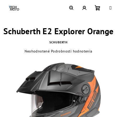
Prejsť
na
obsah
Nákupn
Hľadať
Prihlásenie
Schuberth E2 Explorer Orange
košík
SCHUBERTH
Priemerné
Neohodnotené
Podrobnosti hodnotenia
hodnotenie
produktu
je
0,0
z
5
hviezdičiek.