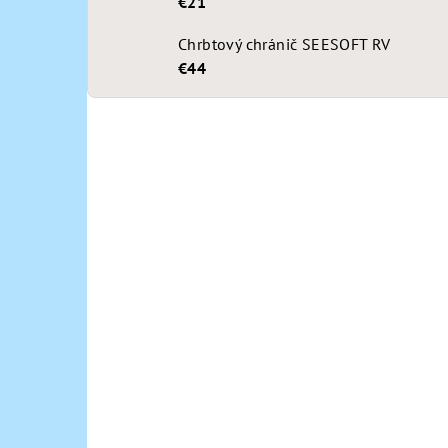
€21
Chrbtový chránič SEESOFT RV
€44