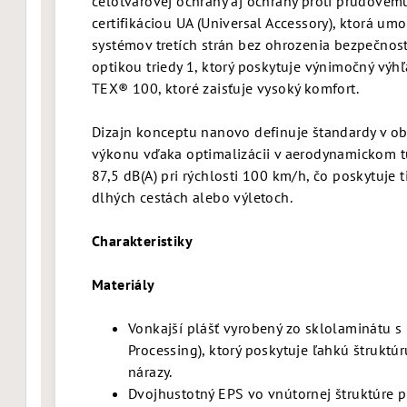
celotvárovej ochrany aj ochrany proti prúdovému
certifikáciou UA (Universal Accessory), ktorá u
systémov tretích strán bez ohrozenia bezpečnos
optikou triedy 1, ktorý poskytuje výnimočný vý
TEX® 100, ktoré zaisťuje vysoký komfort.
Dizajn konceptu nanovo definuje štandardy v o
výkonu vďaka optimalizácii v aerodynamickom tun
87,5 dB(A) pri rýchlosti 100 km/h, čo poskytuje t
dlhých cestách alebo výletoch.
Charakteristiky
Materiály
Vonkajší plášť vyrobený zo sklolaminátu s 
Processing), ktorý poskytuje ľahkú štrukt
nárazy.
Dvojhustotný EPS vo vnútornej štruktúre p