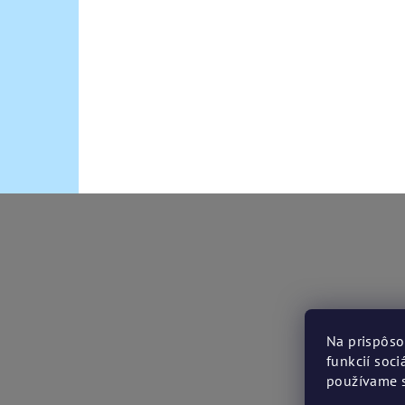
Z
á
p
ä
t
Na prispôso
funkcií soc
i
používame s