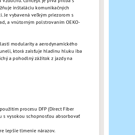
 vzduchu. Concept je prvá prilba s
možňuje inštaláciu komunikačných
ti. Je vybavená veľkým priezorom s
hľad, a vnútorným polstrovaním OEKO-
blasti modularity a aerodynamického
eli, ktorá zaisťuje hladinu hluku iba
ichý a pohodlný zážitok z jazdy na
použitím procesu DFP (Direct Fiber
úru s vysokou schopnosťou absorbovať
re lepšie tlmenie nárazov.