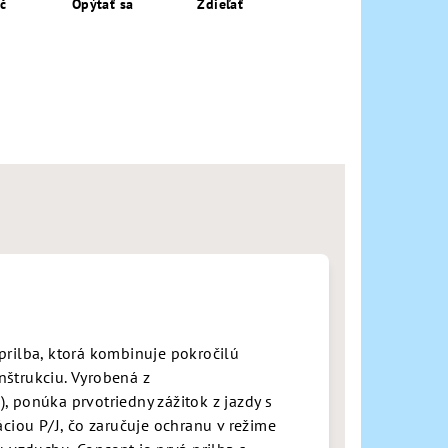
ač
Opýtať sa
Zdieľať
prilba, ktorá kombinuje pokročilú
štrukciu. Vyrobená z
, ponúka prvotriedny zážitok z jazdy s
ciou P/J, čo zaručuje ochranu v režime