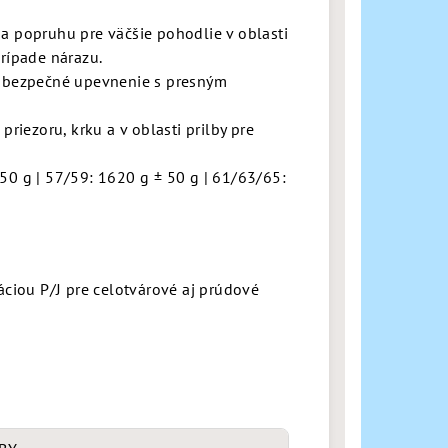
a popruhu pre väčšie pohodlie v oblasti
rípade nárazu.
a bezpečné upevnenie s presným
 priezoru, krku a v oblasti prilby pre
50 g | 57/59: 1620 g ± 50 g | 61/63/65:
áciou P/J pre celotvárové aj prúdové