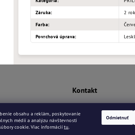
Kategória
:
PRIL
Záruka
:
2 ro
Farba
:
Červ
Povrchová úprava
:
Lesk
Kontakt
prislusenstvo
@
bmwba.sk
+421 917 906 169
benie obsahu a reklám, poskytovanie
Odmietnuť
iálnych médií a analýzu návštevnosti
úbory cookie. Viac informácií
tu
.