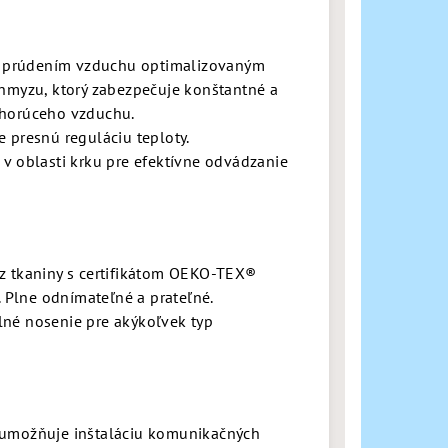
 s prúdením vzduchu optimalizovaným
 hmyzu, ktorý zabezpečuje konštantné a
 horúceho vzduchu.
 presnú reguláciu teploty.
v oblasti krku pre efektívne odvádzanie
z tkaniny s certifikátom OEKO-TEX®
. Plne odnímateľné a prateľné.
né nosenie pre akýkoľvek typ
rá umožňuje inštaláciu komunikačných