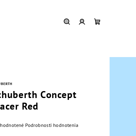
Hľadať
Prihlásenie
Nákupný
košík
UBERTH
chuberth Concept
racer Red
emerné
hodnotené
Podrobnosti hodnotenia
notenie