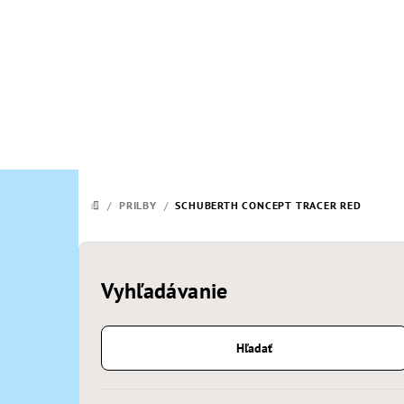
Prejsť
na
obsah
/
PRILBY
/
SCHUBERTH CONCEPT TRACER RED
DOMOV
B
o
Vyhľadávanie
č
Hľadať
n
ý
Preskočiť