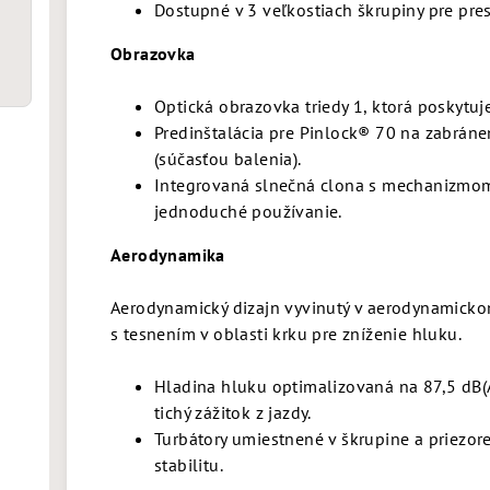
Dostupné v 3 veľkostiach škrupiny pre pre
Obrazovka
Optická obrazovka triedy 1, ktorá poskytuj
Predinštalácia pre Pinlock® 70 na zabrán
(súčasťou balenia).
Integrovaná slnečná clona s mechanizmom
jednoduché používanie.
Aerodynamika
Aerodynamický dizajn vyvinutý v aerodynamicko
s
tesnením v oblasti krku pre zníženie hluku.
Hladina hluku optimalizovaná na 87,5 dB(A)
tichý zážitok z jazdy.
Turbátory umiestnené v škrupine a priezor
stabilitu.