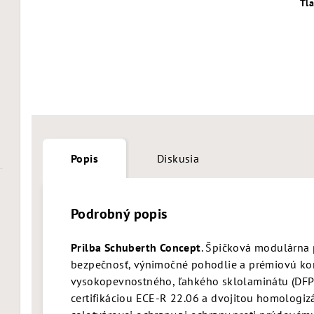
Tl
Popis
Diskusia
Podrobný popis
Prilba Schuberth Concept
. Špičková modulárna 
bezpečnosť, výnimočné pohodlie a prémiovú kon
vysokopevnostného, ​​ľahkého sklolaminátu (DFP)
certifikáciou ECE-R 22.06 a dvojitou homologizá