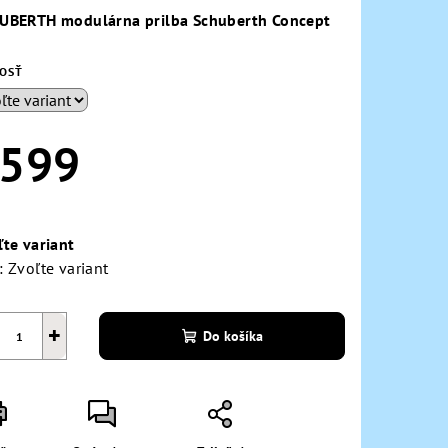
duktu
UBERTH modulárna prilba Schuberth Concept
KOSŤ
zdičiek.
599
notková
a:
ľte variant
:
Zvoľte variant
+
Do košíka