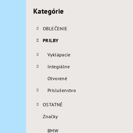
p
kategórie
Kategórie
a
n
OBLEČENIE
e
PRILBY
l
Vyklápacie
Integrálne
Otvorené
Príslušenstvo
OSTATNÉ
Značky
BMW