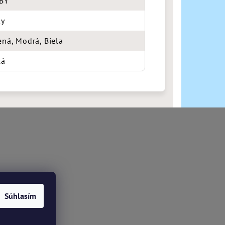
BY
ky
ená, Modrá, Biela
lá
Súhlasím