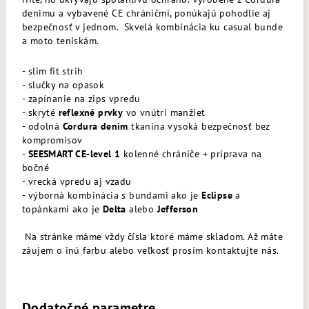
denimu a vybavené CE chráničmi, ponúkajú pohodlie aj
bezpečnosť v jednom. Skvelá kombinácia ku casual bunde
a moto teniskám.
- slim fit strih
- slučky na opasok
- zapínanie na zips vpredu
- skryté
reflexné prvky
vo vnútri manžiet
- odolná
Cordura denim
tkanina vysoká bezpečnosť bez
kompromisov
-
SEESMART CE-level 1
kolenné chrániče + príprava na
bočné
- vrecká vpredu aj vzadu
- výborná kombinácia s bundami ako je
Eclipse
a
topánkami ako je
Delta
alebo
Jefferson
Na stránke máme vždy čísla ktoré máme skladom. Až máte
záujem o inú farbu alebo veľkosť prosím kontaktujte nás.
Dodatočné parametre