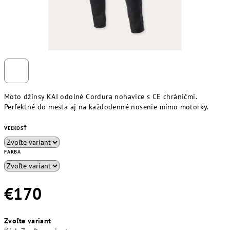
Moto džínsy KAI odolné Cordura nohavice s CE chráničmi.
Perfektné do mesta aj na každodenné nosenie mimo motorky.
VEĽKOSŤ
FARBA
€170
Jednotková
Zvoľte variant
cena: