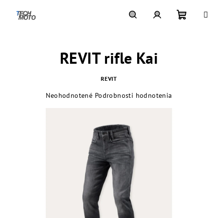
Prejsť
na
obsah
Nákupn
Hľadať
Prihlásenie
REVIT rifle Kai
košík
REVIT
Priemerné
Neohodnotené
Podrobnosti hodnotenia
hodnotenie
produktu
je
0,0
z
5
hviezdičiek.