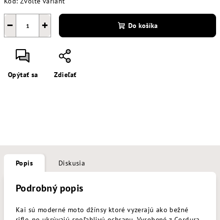
Kód:
Zvoľte variant
−
+
Do košíka
Opýtať sa
Zdieľať
Popis
Diskusia
Podrobný popis
Kai sú moderné moto džínsy ktoré vyzerajú ako bežné
rifle, no ukrývajú spoľahlivú ochranu. Vyrobené z Cordura