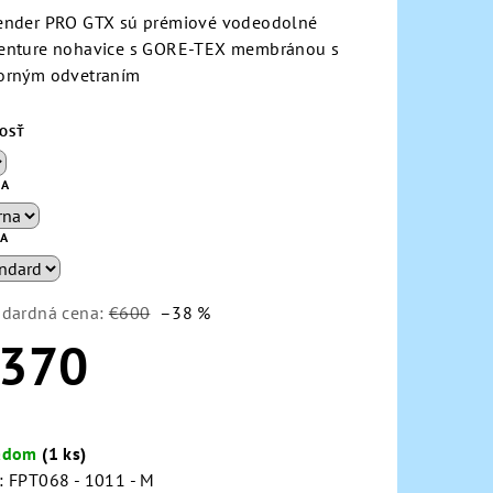
duktu
ender PRO GTX sú prémiové vodeodolné
enture nohavice s GORE-TEX membránou s
orným odvetraním
KOSŤ
zdičiek.
BA
KA
ndardná cena:
€600
–38 %
370
notková
a:
adom
(1 ks)
:
FPT068 - 1011 - M