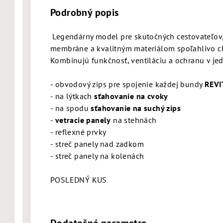
Podrobný popis
Legendárny model pre skutočných cestovateľo
membráne a kvalitným materiálom spoľahlivo ch
Kombinujú funkčnosť, ventiláciu a ochranu v je
- obvodový zips pre spojenie každej bundy
REVI
- na lýtkach
sťahovanie na cvoky
- na spodu
sťahovanie na suchý zips
-
vetracie panely
na stehnách
- reflexné prvky
- streč panely nad zadkom
- streč panely na kolenách
POSLEDNÝ KUS