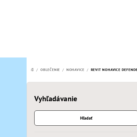
Prejsť
na
obsah
/
OBLEČENIE
/
NOHAVICE
/
REVIT NOHAVICE DEFEND
DOMOV
B
o
Vyhľadávanie
č
Hľadať
n
ý
Preskočiť