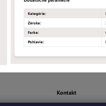
Dodatočné parametre
Kategória
:
Záruka
:
Farba
:
Pohlavie
:
Kontakt
prislusenstvo
@
bmwba.sk