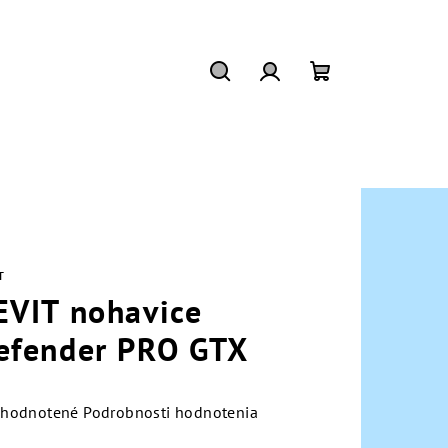
Hľadať
Prihlásenie
Nákupný
košík
T
EVIT nohavice
efender PRO GTX
emerné
hodnotené
Podrobnosti hodnotenia
notenie