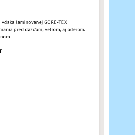
v, vďaka laminovanej GORE-TEX
ránia pred dažďom, vetrom, aj oderom.
dnom.
T