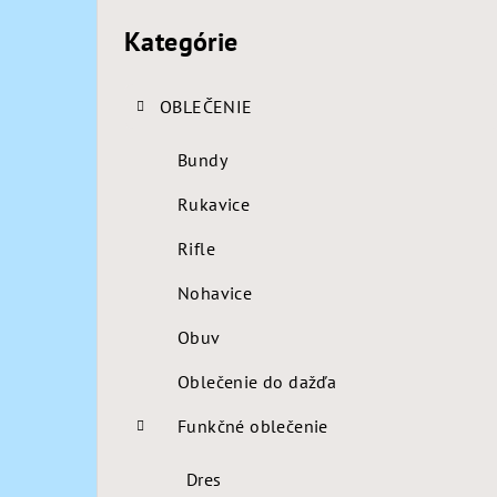
p
kategórie
Kategórie
a
n
OBLEČENIE
e
Bundy
l
Rukavice
Rifle
Nohavice
Obuv
Oblečenie do dažďa
Funkčné oblečenie
Dres