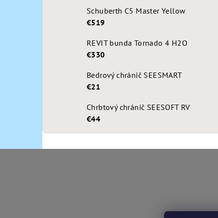
Schuberth C5 Master Yellow
€519
REVIT bunda Tornado 4 H2O
€330
Bedrový chránič SEESMART
€21
Chrbtový chránič SEESOFT RV
€44
Z
á
p
ä