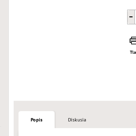
−
Tl
Popis
Diskusia