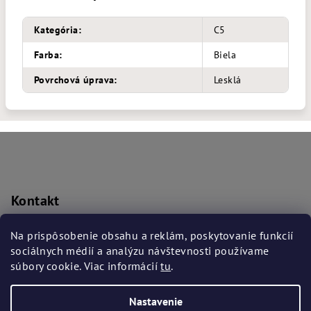
Kategória
:
C5
Farba
:
Biela
Povrchová úprava
:
Lesklá
Z
á
p
ä
Kontakt
t
prislusenstvo
@
bmwba.sk
i
Na prispôsobenie obsahu a reklám, poskytovanie funkcií
+421 917 906 169
sociálnych médií a analýzu návštevnosti používame
e
súbory cookie. Viac informácií
tu
.
Nastavenie