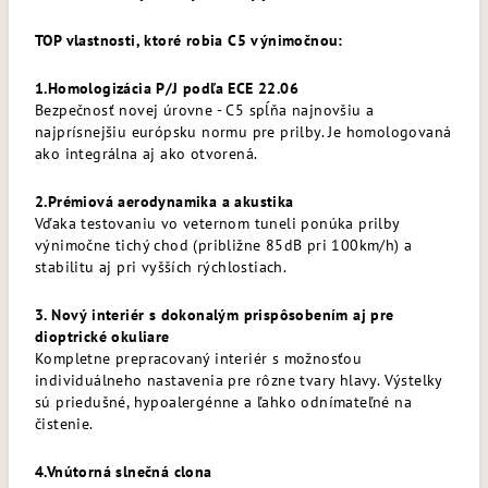
TOP vlastnosti, ktoré robia C5 výnimočnou:
1.Homologizácia P/J podľa ECE 22.06
Bezpečnosť novej úrovne - C5 spĺňa najnovšiu a
najprísnejšiu európsku normu pre prilby. Je homologovaná
ako integrálna aj ako otvorená.
2.Prémiová aerodynamika a akustika
Vďaka testovaniu vo veternom tuneli ponúka prilby
výnimočne tichý chod (približne 85dB pri 100km/h) a
stabilitu aj pri vyšších rýchlostiach.
3. Nový interiér s dokonalým prispôsobením aj pre
dioptrické okuliare
Kompletne prepracovaný interiér s možnosťou
individuálneho nastavenia pre rôzne tvary hlavy. Výstelky
sú priedušné, hypoalergénne a ľahko odnímateľné na
čistenie.
4.Vnútorná slnečná clona