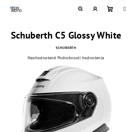
Prejsť
na
obsah
Nákupn
Hľadať
Prihlásenie
Schuberth C5 Glossy White
košík
SCHUBERTH
Priemerné
Neohodnotené
Podrobnosti hodnotenia
hodnotenie
produktu
je
0,0
z
5
hviezdičiek.