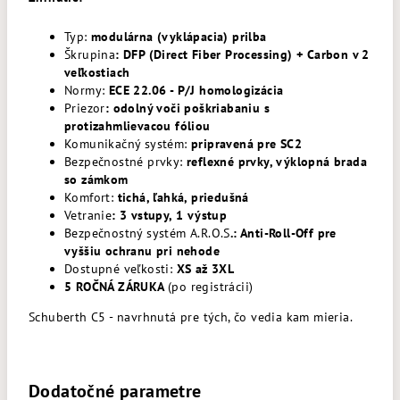
Typ:
modulárna (vyklápacia) prilba
Škrupina
: DFP (Direct Fiber Processing) + Carbon v 2
veľkostiach
Normy:
ECE 22.06 - P/J homologizácia
Priezor
: odolný voči poškriabaniu s
protizahmlievacou fóliou
Komunikačný systém:
pripravená pre SC2
Bezpečnostné prvky:
reflexné prvky, výklopná brada
so zámkom
Komfort:
tichá, ľahká, priedušná
Vetranie
: 3 vstupy, 1 výstup
Bezpečnostný systém A.R.O.S
.: Anti-Roll-Off pre
vyššiu ochranu pri nehode
Dostupné veľkosti:
XS až 3XL
5 ROČNÁ ZÁRUKA
(po registrácii)
Schuberth C5 - navrhnutá pre tých, čo vedia kam mieria.
Dodatočné parametre