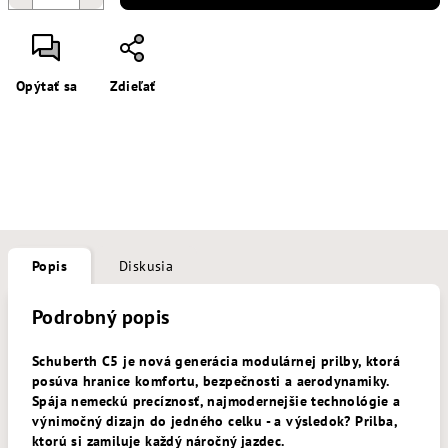
Opýtať sa
Zdieľať
Popis
Diskusia
Podrobný popis
Schuberth C5 je nová generácia modulárnej prilby, ktorá
posúva hranice komfortu, bezpečnosti a aerodynamiky.
Spája nemeckú precíznosť, najmodernejšie technológie a
výnimočný dizajn do jedného celku - a výsledok? Prilba,
ktorú si zamiluje každý náročný jazdec.