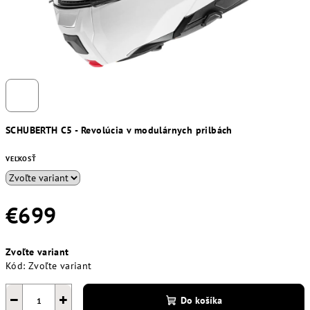
SCHUBERTH C5 - Revolúcia v modulárnych prilbách
VEĽKOSŤ
€699
Jednotková
Zvoľte variant
cena:
Kód:
Zvoľte variant
−
+
Do košíka