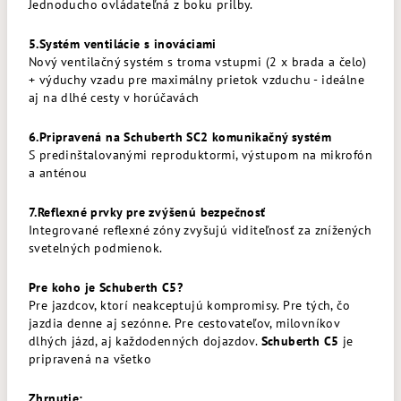
Jednoducho ovládateľná z boku prilby.
5.Systém ventilácie s inováciami
Nový ventilačný systém s troma vstupmi (2 x brada a čelo)
+ výduchy vzadu pre maximálny prietok vzduchu - ideálne
aj na dlhé cesty v horúčavách
6.Pripravená na Schuberth SC2 komunikačný systém
S predinštalovanými reproduktormi, výstupom na mikrofón
a anténou
7.Reflexné prvky pre zvýšenú bezpečnosť
Integrované reflexné zóny zvyšujú viditeľnosť za znížených
svetelných podmienok.
Pre koho je Schuberth C5?
Pre jazdcov, ktorí neakceptujú kompromisy. Pre tých, čo
jazdia denne aj sezónne. Pre cestovateľov, milovníkov
dlhých jázd, aj každodenných dojazdov.
Schuberth C5
je
pripravená na všetko
Zhrnutie: