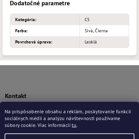
Dodatočné parametre
Kategória
:
C5
Farba
:
Sivá, Čierna
Povrchová úprava
:
Lesklá
Z
á
p
ä
Kontakt
t
prislusenstvo
@
bmwba.sk
i
Na prispôsobenie obsahu a reklám, poskytovanie funkcií
+421 917 906 169
sociálnych médií a analýzu návštevnosti používame
e
súbory cookie. Viac informácií
tu
.