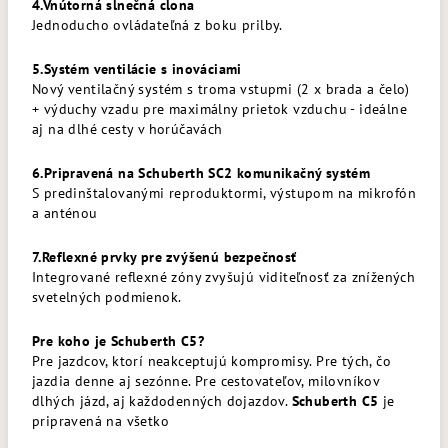
4.Vnútorná slnečná clona
Jednoducho ovládateľná z boku prilby.
5.Systém ventilácie s inováciami
Nový ventilačný systém s troma vstupmi (2 x brada a čelo)
+ výduchy vzadu pre maximálny prietok vzduchu - ideálne
aj na dlhé cesty v horúčavách
6.Pripravená na Schuberth SC2 komunikačný systém
S predinštalovanými reproduktormi, výstupom na mikrofón
a anténou
7.Reflexné prvky pre zvýšenú bezpečnosť
Integrované reflexné zóny zvyšujú viditeľnosť za znížených
svetelných podmienok.
Pre koho je Schuberth C5?
Pre jazdcov, ktorí neakceptujú kompromisy. Pre tých, čo
jazdia denne aj sezónne. Pre cestovateľov, milovníkov
dlhých jázd, aj každodenných dojazdov.
Schuberth C5
je
pripravená na všetko