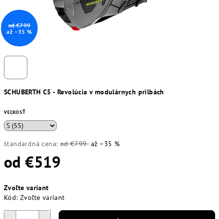
od €799
až –35 %
SCHUBERTH C5 - Revolúcia v modulárnych prilbách
VEĽKOSŤ
štandardná cena:
od €799
až –35 %
od
€519
Jednotková
Zvoľte variant
cena:
Kód:
Zvoľte variant