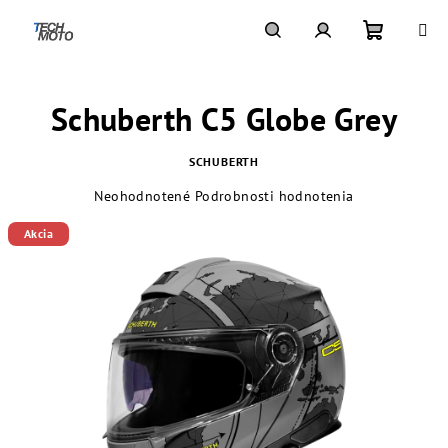
Prejsť
na
obsah
Nákupn
Hľadať
Prihlásenie
Schuberth C5 Globe Grey
košík
SCHUBERTH
Priemerné
Neohodnotené
Podrobnosti hodnotenia
hodnotenie
Akcia
produktu
je
0,0
z
5
hviezdičiek.