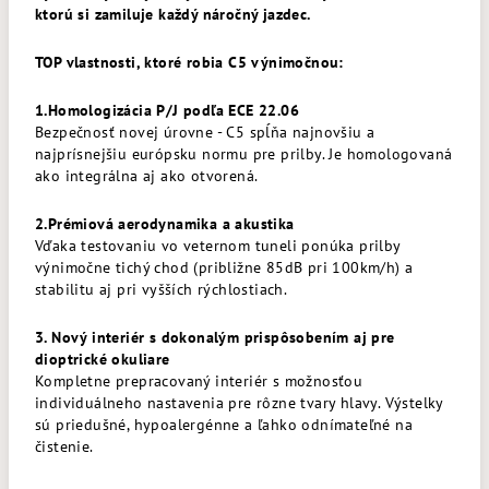
ktorú si zamiluje každý náročný jazdec.
TOP vlastnosti, ktoré robia C5 výnimočnou:
1.Homologizácia P/J podľa ECE 22.06
Bezpečnosť novej úrovne - C5 spĺňa najnovšiu a
najprísnejšiu európsku normu pre prilby. Je homologovaná
ako integrálna aj ako otvorená.
2.Prémiová aerodynamika a akustika
Vďaka testovaniu vo veternom tuneli ponúka prilby
výnimočne tichý chod (približne 85dB pri 100km/h) a
stabilitu aj pri vyšších rýchlostiach.
3. Nový interiér s dokonalým prispôsobením aj pre
dioptrické okuliare
Kompletne prepracovaný interiér s možnosťou
individuálneho nastavenia pre rôzne tvary hlavy. Výstelky
sú priedušné, hypoalergénne a ľahko odnímateľné na
čistenie.