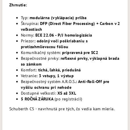
Zhrnutie:
Typ:
modulárna (vyklápacia) prilba
Škrupina
: DFP (Direct Fiber Processing) + Carbon v 2
veľkostiach
Normy:
ECE 22.06 - P/J homologizácia
Priezor
: odolný voči poškriabaniu s
protizahmlievacou fóliou
Komunikačný systém:
pripravená pre SC2
Bezpečnostné prvky:
reflexné prvky, výklopná brada
so zámkom
Komfort:
tichá, ľahká, priedušná
Vetranie
: 3 vstupy, 1 výstup
Bezpečnostný systém A.R.O.S
.: Anti-Roll-Off pre
vyššiu ochranu pri nehode
Dostupné veľkosti:
XS až 3XL
5 ROČNÁ ZÁRUKA
(po registrácii)
Schuberth C5 - navrhnutá pre tých, čo vedia kam mieria.