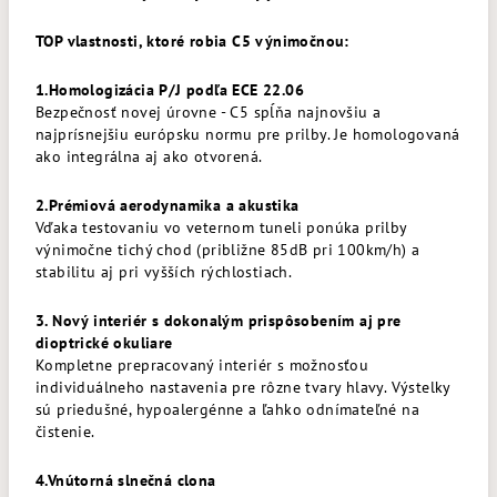
TOP vlastnosti, ktoré robia C5 výnimočnou:
1.Homologizácia P/J podľa ECE 22.06
Bezpečnosť novej úrovne - C5 spĺňa najnovšiu a
najprísnejšiu európsku normu pre prilby. Je homologovaná
ako integrálna aj ako otvorená.
2.Prémiová aerodynamika a akustika
Vďaka testovaniu vo veternom tuneli ponúka prilby
výnimočne tichý chod (približne 85dB pri 100km/h) a
stabilitu aj pri vyšších rýchlostiach.
3. Nový interiér s dokonalým prispôsobením aj pre
dioptrické okuliare
Kompletne prepracovaný interiér s možnosťou
individuálneho nastavenia pre rôzne tvary hlavy. Výstelky
sú priedušné, hypoalergénne a ľahko odnímateľné na
čistenie.
4.Vnútorná slnečná clona