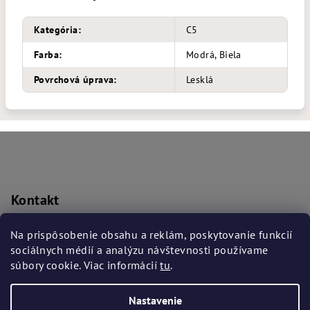
Kategória
:
C5
Farba
:
Modrá, Biela
Povrchová úprava
:
Lesklá
Z
á
p
ä
Kontakt
t
prislusenstvo
@
bmwba.sk
i
Na prispôsobenie obsahu a reklám, poskytovanie funkcií
+421 917 906 169
sociálnych médií a analýzu návštevnosti používame
e
súbory cookie. Viac informácií
tu
.
Nastavenie