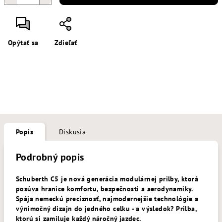
Opýtať sa
Zdieľať
Popis
Diskusia
Podrobný popis
Schuberth C5 je nová generácia modulárnej prilby, ktorá
posúva hranice komfortu, bezpečnosti a aerodynamiky.
Spája nemeckú precíznosť, najmodernejšie technológie a
výnimočný dizajn do jedného celku - a výsledok? Prilba,
ktorú si zamiluje každý náročný jazdec.