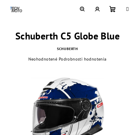
Prejsť
na
obsah
Nákupn
Hľadať
Prihlásenie
Schuberth C5 Globe Blue
košík
SCHUBERTH
Priemerné
Neohodnotené
Podrobnosti hodnotenia
hodnotenie
produktu
je
0,0
z
5
hviezdičiek.