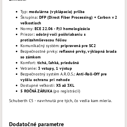
Typ:
modulárna (vyklápacia) prilba
Škrupina
: DFP (Direct Fiber Processing) + Carbon v 2
veľkostiach
Normy:
ECE 22.06 - P/J homologizácia
Priezor
: odolný voči poškriabaniu s
protizahmlievacou fóliou
Komunikačný systém:
pripravená pre SC2
Bezpečnostné prvky:
reflexné prvky, výklopná brada
so zámkom
Komfort:
tichá, ľahká, priedušná
Vetranie
: 3 vstupy, 1 výstup
Bezpečnostný systém A.R.O.S
.: Anti-Roll-Off pre
vyššiu ochranu pri nehode
Dostupné veľkosti:
XS až 3XL
5 ROČNÁ ZÁRUKA
(po registrácii)
Schuberth C5 - navrhnutá pre tých, čo vedia kam mieria.
Dodatočné parametre