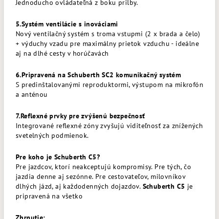
Jednoducho ovládateľná z boku prilby.
5.Systém ventilácie s inováciami
Nový ventilačný systém s troma vstupmi (2 x brada a čelo)
+ výduchy vzadu pre maximálny prietok vzduchu - ideálne
aj na dlhé cesty v horúčavách
6.Pripravená na Schuberth SC2 komunikačný systém
S predinštalovanými reproduktormi, výstupom na mikrofón
a anténou
7.Reflexné prvky pre zvýšenú bezpečnosť
Integrované reflexné zóny zvyšujú viditeľnosť za znížených
svetelných podmienok.
Pre koho je Schuberth C5?
Pre jazdcov, ktorí neakceptujú kompromisy. Pre tých, čo
jazdia denne aj sezónne. Pre cestovateľov, milovníkov
dlhých jázd, aj každodenných dojazdov.
Schuberth C5
je
pripravená na všetko
Zhrnutie: