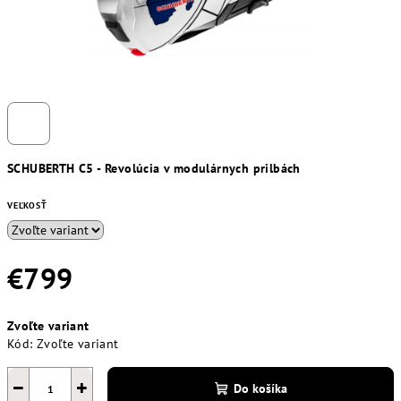
SCHUBERTH C5 - Revolúcia v modulárnych prilbách
VEĽKOSŤ
€799
Jednotková
Zvoľte variant
cena:
Kód:
Zvoľte variant
−
+
Do košíka